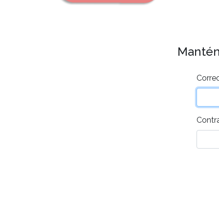
Mantén 
Correo
Contr