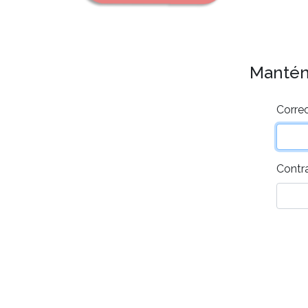
Mantén 
Correo
Contr