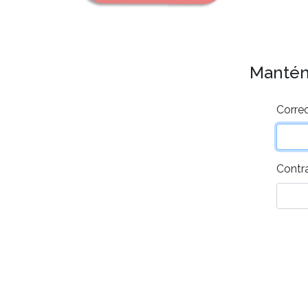
Mantén 
Correo
Contr