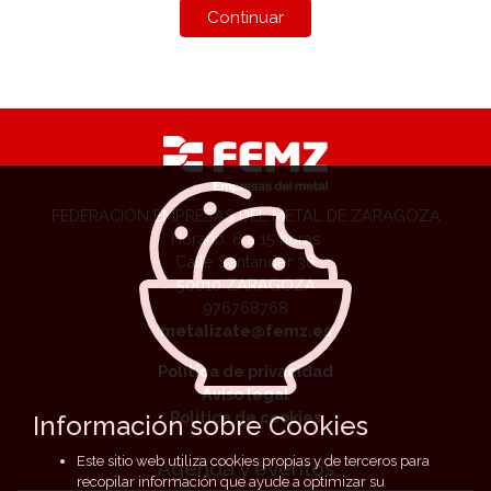
FEDERACIÓN EMPRESAS DEL METAL DE ZARAGOZA
Horario: 8 a 15 horas
Calle Santander 36
50010 ZARAGOZA
976768768
metalizate@femz.es
Política de privacidad
Aviso legal
Política de cookies
Información sobre Cookies
Este sitio web utiliza cookies propias y de terceros para
Agenda y eventos
recopilar información que ayude a optimizar su