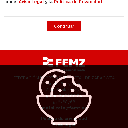
con el
Aviso Legal
y la
Política de Privacidad
FEDERACIÓN EMPRESAS DEL METAL DE ZARAGOZA
Horario: 8 a 15 horas
Calle Santander 36
50010 ZARAGOZA
976768768
metalizate@femz.es
Política de privacidad
Aviso legal