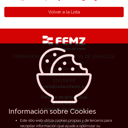
Volver a la Lista
FEDERACIÓN EMPRESAS DEL METAL DE ZARAGOZA
Horario: 8 a 15 horas
Calle Santander 36
50010 ZARAGOZA
976768768
metalizate@femz.es
Política de privacidad
Aviso legal
Política de cookies
Información sobre Cookies
Este sitio web utiliza cookies propias y de terceros para
Agenda y eventos
recopilar información que ayude a optimizar su