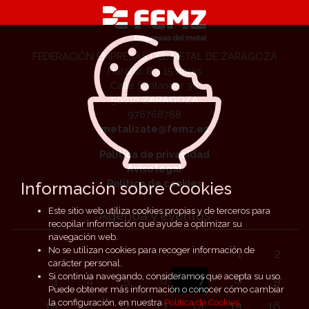
FEDERACIÓN EMPRESAS DEL METAL DE ZARAGOZA
Horario: 8 a 15 horas
Calle Santander 36
50010 ZARAGOZA
976768768
metalizate@femz.es
Política de privacidad
Aviso legal
Política de cookies
Información sobre Cookies
Este sitio web utiliza cookies propias y de terceros para
Agenda y eventos
recopilar información que ayude a optimizar su
navegación web.
No se utilizan cookies para recoger información de
1
2
carácter personal.
Si continúa navegando, consideramos que acepta su uso.
3
4
5
6
7
8
9
Puede obtener más información o conocer cómo cambiar
la configuración, en nuestra
Política de Cookies
.
10
11
12
13
14
15
16