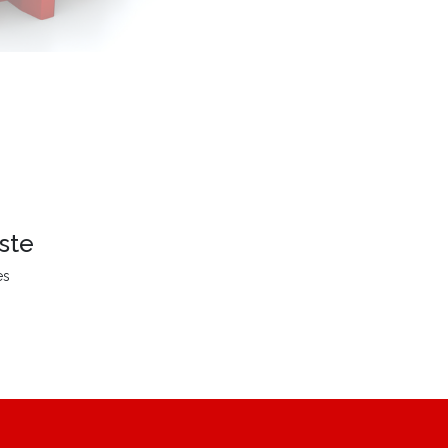
ste
es