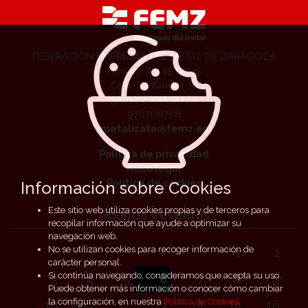
FEDERACIÓN EMPRESAS DEL METAL DE ZARAGOZA
Horario: 8 a 15 horas
Calle Santander 36
50010 ZARAGOZA
976768768
metalizate@femz.es
Política de privacidad
Aviso legal
Política de cookies
Información sobre Cookies
Este sitio web utiliza cookies propias y de terceros para
Agenda y eventos
recopilar información que ayude a optimizar su
navegación web.
No se utilizan cookies para recoger información de
1
2
carácter personal.
Si continúa navegando, consideramos que acepta su uso.
3
4
5
6
7
8
9
Puede obtener más información o conocer cómo cambiar
la configuración, en nuestra
Política de Cookies
.
10
11
12
13
14
15
16