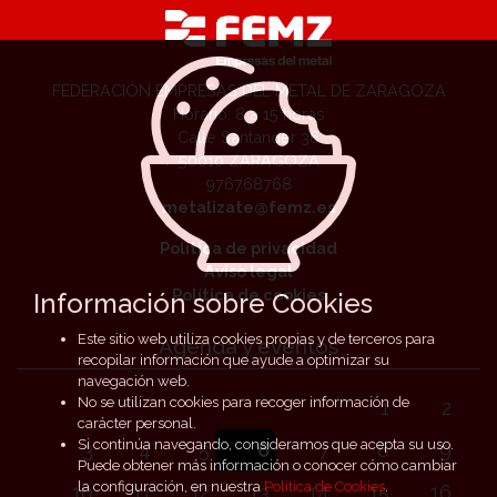
FEDERACIÓN EMPRESAS DEL METAL DE ZARAGOZA
Horario: 8 a 15 horas
Calle Santander 36
50010 ZARAGOZA
976768768
metalizate@femz.es
Política de privacidad
Aviso legal
Política de cookies
Información sobre Cookies
Este sitio web utiliza cookies propias y de terceros para
Agenda y eventos
recopilar información que ayude a optimizar su
navegación web.
No se utilizan cookies para recoger información de
1
2
carácter personal.
Si continúa navegando, consideramos que acepta su uso.
3
4
5
6
7
8
9
Puede obtener más información o conocer cómo cambiar
la configuración, en nuestra
Política de Cookies
.
10
11
12
13
14
15
16