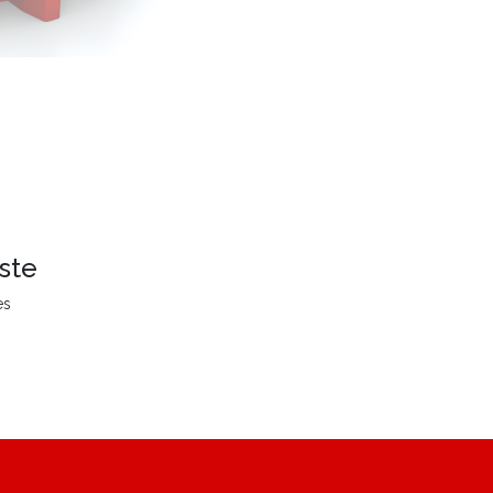
ste
es