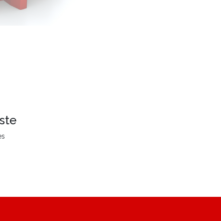
ste
es