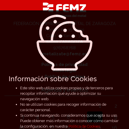
FEDERACIÓN EMPRESAS DEL METAL DE ZARAGOZA
Horario: 8 a 15 horas
Calle Santander 36
50010 ZARAGOZA
976768768
metalizate@femz.es
Política de privacidad
Aviso legal
Política de cookies
Información sobre Cookies
Este sitio web utiliza cookies propias y de terceros para
Agenda y eventos
recopilar información que ayude a optimizar su
navegación web.
No se utilizan cookies para recoger información de
1
2
carácter personal.
Si continúa navegando, consideramos que acepta su uso.
3
4
5
6
7
8
9
Puede obtener más información o conocer cómo cambiar
la configuración, en nuestra
Política de Cookies
.
10
11
12
13
14
15
16