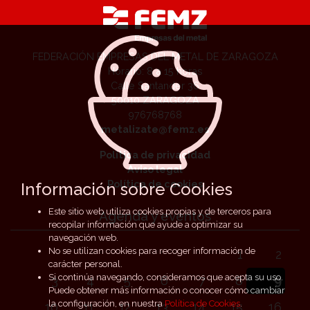
FEDERACIÓN EMPRESAS DEL METAL DE ZARAGOZA
Horario: 8 a 15 horas
Calle Santander 36
50010 ZARAGOZA
976768768
metalizate@femz.es
Política de privacidad
Aviso legal
Política de cookies
Información sobre Cookies
Este sitio web utiliza cookies propias y de terceros para
Agenda y eventos
recopilar información que ayude a optimizar su
navegación web.
No se utilizan cookies para recoger información de
1
2
carácter personal.
Si continúa navegando, consideramos que acepta su uso.
3
4
5
6
7
8
9
Puede obtener más información o conocer cómo cambiar
la configuración, en nuestra
Política de Cookies
.
10
11
12
13
14
15
16