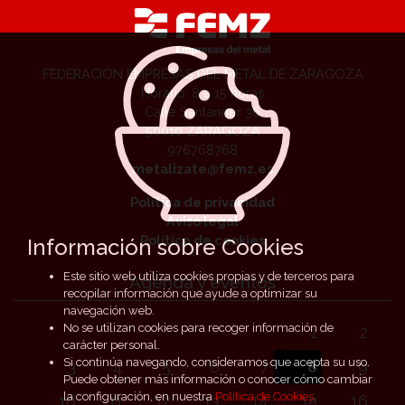
FEDERACIÓN EMPRESAS DEL METAL DE ZARAGOZA
Horario: 8 a 15 horas
Calle Santander 36
50010 ZARAGOZA
976768768
metalizate@femz.es
Política de privacidad
Aviso legal
Política de cookies
Información sobre Cookies
Este sitio web utiliza cookies propias y de terceros para
Agenda y eventos
recopilar información que ayude a optimizar su
navegación web.
No se utilizan cookies para recoger información de
1
2
carácter personal.
Si continúa navegando, consideramos que acepta su uso.
3
4
5
6
7
8
9
Puede obtener más información o conocer cómo cambiar
la configuración, en nuestra
Política de Cookies
.
10
11
12
13
14
15
16