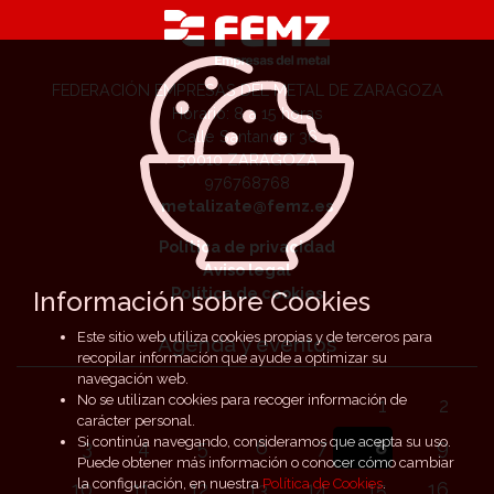
FEDERACIÓN EMPRESAS DEL METAL DE ZARAGOZA
Horario: 8 a 15 horas
Calle Santander 36
50010 ZARAGOZA
976768768
metalizate@femz.es
Política de privacidad
Aviso legal
Política de cookies
Información sobre Cookies
Este sitio web utiliza cookies propias y de terceros para
Agenda y eventos
recopilar información que ayude a optimizar su
navegación web.
No se utilizan cookies para recoger información de
1
2
carácter personal.
Si continúa navegando, consideramos que acepta su uso.
3
4
5
6
7
8
9
Puede obtener más información o conocer cómo cambiar
la configuración, en nuestra
Política de Cookies
.
10
11
12
13
14
15
16