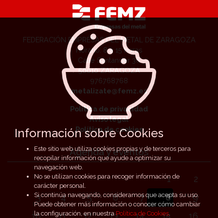
FEDERACIÓN EMPRESAS DEL METAL DE ZARAGOZA
Horario: 8 a 15 horas
Calle Santander 36
50010 ZARAGOZA
976768768
metalizate@femz.es
Política de privacidad
Aviso legal
Política de cookies
Información sobre Cookies
Este sitio web utiliza cookies propias y de terceros para
Agenda y eventos
recopilar información que ayude a optimizar su
navegación web.
No se utilizan cookies para recoger información de
1
2
carácter personal.
Si continúa navegando, consideramos que acepta su uso.
3
4
5
6
7
8
9
Puede obtener más información o conocer cómo cambiar
la configuración, en nuestra
Política de Cookies
.
10
11
12
13
14
15
16