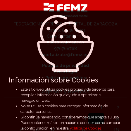
FEDERACIÓN EMPRESAS DEL METAL DE ZARAGOZA
Horario: 8 a 15 horas
Calle Santander 36
50010 ZARAGOZA
976768768
metalizate@femz.es
Política de privacidad
Aviso legal
Política de cookies
Información sobre Cookies
Este sitio web utiliza cookies propias y de terceros para
Agenda y eventos
recopilar información que ayude a optimizar su
navegación web.
No se utilizan cookies para recoger información de
1
2
carácter personal.
Si continúa navegando, consideramos que acepta su uso.
3
4
5
6
7
8
9
Puede obtener más información o conocer cómo cambiar
la configuración, en nuestra
Política de Cookies
.
10
11
12
13
14
15
16