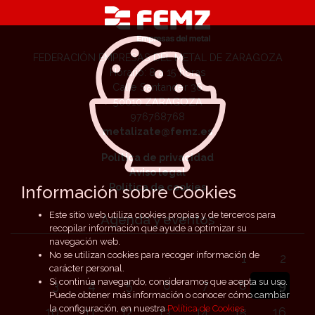
FEDERACIÓN EMPRESAS DEL METAL DE ZARAGOZA
Horario: 8 a 15 horas
Calle Santander 36
50010 ZARAGOZA
976768768
metalizate@femz.es
Política de privacidad
Aviso legal
Política de cookies
Información sobre Cookies
Este sitio web utiliza cookies propias y de terceros para
Agenda y eventos
recopilar información que ayude a optimizar su
navegación web.
No se utilizan cookies para recoger información de
1
2
carácter personal.
Si continúa navegando, consideramos que acepta su uso.
3
4
5
6
7
8
9
Puede obtener más información o conocer cómo cambiar
la configuración, en nuestra
Política de Cookies
.
10
11
12
13
14
15
16