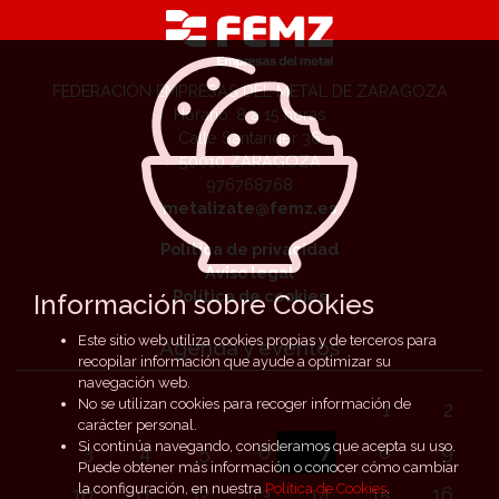
FEDERACIÓN EMPRESAS DEL METAL DE ZARAGOZA
Horario: 8 a 15 horas
Calle Santander 36
50010 ZARAGOZA
976768768
metalizate@femz.es
Política de privacidad
Aviso legal
Política de cookies
Información sobre Cookies
Este sitio web utiliza cookies propias y de terceros para
Agenda y eventos
recopilar información que ayude a optimizar su
navegación web.
No se utilizan cookies para recoger información de
1
2
carácter personal.
Si continúa navegando, consideramos que acepta su uso.
3
4
5
6
7
8
9
Puede obtener más información o conocer cómo cambiar
la configuración, en nuestra
Política de Cookies
.
10
11
12
13
14
15
16