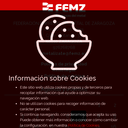
FEDERACIÓN EMPRESAS DEL METAL DE ZARAGOZA
Horario: 8 a 15 horas
Calle Santander 36
50010 ZARAGOZA
976768768
metalizate@femz.es
Política de privacidad
Aviso legal
Política de cookies
Información sobre Cookies
Este sitio web utiliza cookies propias y de terceros para
Agenda y eventos
recopilar información que ayude a optimizar su
navegación web.
No se utilizan cookies para recoger información de
1
2
carácter personal.
Si continúa navegando, consideramos que acepta su uso.
3
4
5
6
7
8
9
Puede obtener más información o conocer cómo cambiar
la configuración, en nuestra
Política de Cookies
.
10
11
12
13
14
15
16