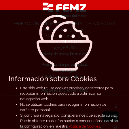
FEDERACIÓN EMPRESAS DEL METAL DE ZARAGOZA
Horario: 8 a 15 horas
Calle Santander 36
50010 ZARAGOZA
976768768
metalizate@femz.es
Política de privacidad
Aviso legal
Política de cookies
Información sobre Cookies
Este sitio web utiliza cookies propias y de terceros para
Agenda y eventos
recopilar información que ayude a optimizar su
navegación web.
No se utilizan cookies para recoger información de
1
2
carácter personal.
Si continúa navegando, consideramos que acepta su uso.
3
4
5
6
7
8
9
Puede obtener más información o conocer cómo cambiar
la configuración, en nuestra
Política de Cookies
.
10
11
12
13
14
15
16