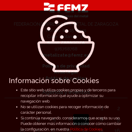
FEDERACIÓN EMPRESAS DEL METAL DE ZARAGOZA
Horario: 8 a 15 horas
Calle Santander 36
50010 ZARAGOZA
976768768
metalizate@femz.es
Política de privacidad
Aviso legal
Política de cookies
Información sobre Cookies
Este sitio web utiliza cookies propias y de terceros para
Agenda y eventos
recopilar información que ayude a optimizar su
navegación web.
No se utilizan cookies para recoger información de
1
2
carácter personal.
Si continúa navegando, consideramos que acepta su uso.
3
4
5
6
7
8
9
Puede obtener más información o conocer cómo cambiar
la configuración, en nuestra
Política de Cookies
.
10
11
12
13
14
15
16