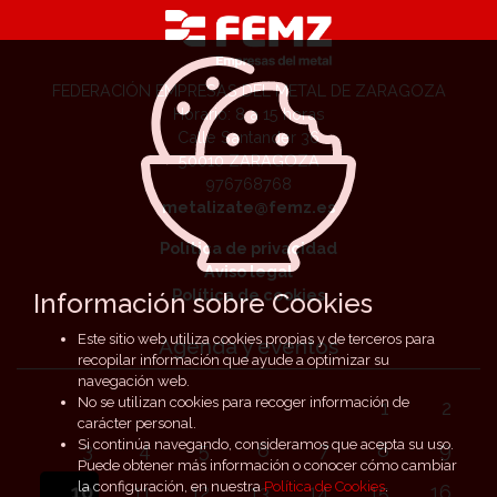
FEDERACIÓN EMPRESAS DEL METAL DE ZARAGOZA
Horario: 8 a 15 horas
Calle Santander 36
50010 ZARAGOZA
976768768
metalizate@femz.es
Política de privacidad
Aviso legal
Política de cookies
Información sobre Cookies
Este sitio web utiliza cookies propias y de terceros para
Agenda y eventos
recopilar información que ayude a optimizar su
navegación web.
No se utilizan cookies para recoger información de
1
2
carácter personal.
Si continúa navegando, consideramos que acepta su uso.
3
4
5
6
7
8
9
Puede obtener más información o conocer cómo cambiar
la configuración, en nuestra
Política de Cookies
.
10
11
12
13
14
15
16