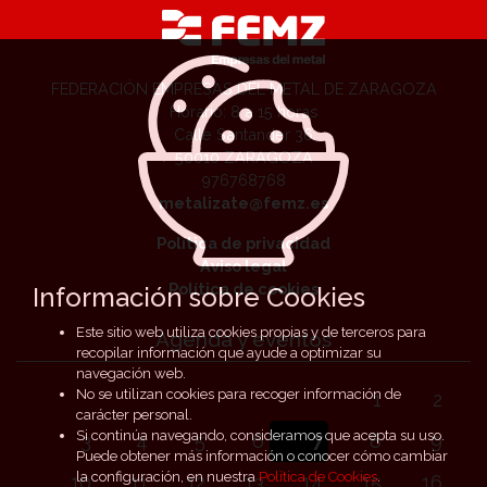
FEDERACIÓN EMPRESAS DEL METAL DE ZARAGOZA
Horario: 8 a 15 horas
Calle Santander 36
50010 ZARAGOZA
976768768
metalizate@femz.es
Política de privacidad
Aviso legal
Política de cookies
Información sobre Cookies
Este sitio web utiliza cookies propias y de terceros para
Agenda y eventos
recopilar información que ayude a optimizar su
navegación web.
No se utilizan cookies para recoger información de
1
2
carácter personal.
Si continúa navegando, consideramos que acepta su uso.
3
4
5
6
7
8
9
Puede obtener más información o conocer cómo cambiar
la configuración, en nuestra
Política de Cookies
.
10
11
12
13
14
15
16