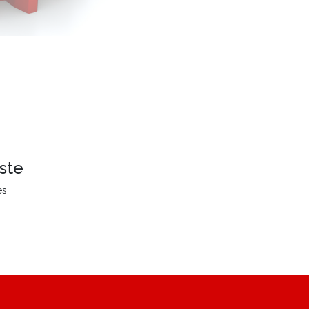
ste
es