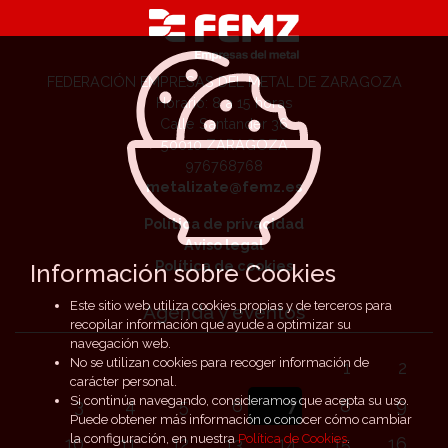
FEDERACIÓN EMPRESAS DEL METAL DE ZARAGOZA
Horario: 8 a 15 horas
Calle Santander 36
50010 ZARAGOZA
976768768
metalizate@femz.es
Política de privacidad
Aviso legal
Política de cookies
Información sobre Cookies
Este sitio web utiliza cookies propias y de terceros para
Agenda y eventos
recopilar información que ayude a optimizar su
navegación web.
No se utilizan cookies para recoger información de
1
2
carácter personal.
Si continúa navegando, consideramos que acepta su uso.
3
4
5
6
7
8
9
Puede obtener más información o conocer cómo cambiar
la configuración, en nuestra
Política de Cookies
.
10
11
12
13
14
15
16