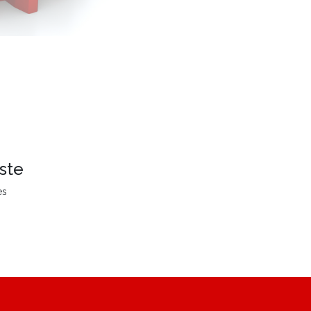
ste
es