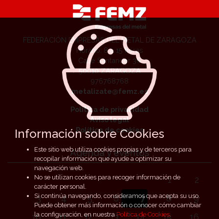
FEDERACIÓN EMPRESAS DEL METAL DE ZARAGOZA
Horario: 8 a 15 horas
Calle Santander 36
50010 ZARAGOZA
976768768
metalizate@femz.es
Política de privacidad
Aviso legal
Política de cookies
Información sobre Cookies
Este sitio web utiliza cookies propias y de terceros para
Agenda y eventos
recopilar información que ayude a optimizar su
navegación web.
No se utilizan cookies para recoger información de
1
2
carácter personal.
Si continúa navegando, consideramos que acepta su uso.
3
4
5
6
7
8
9
Puede obtener más información o conocer cómo cambiar
la configuración, en nuestra
Política de Cookies
.
10
11
12
13
14
15
16