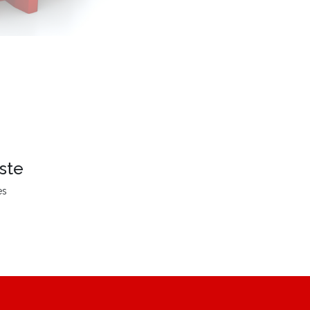
ste
es