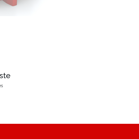
ste
es