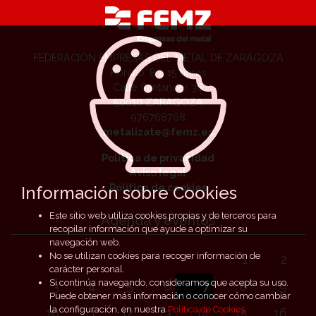
FEDERACIÓN EMPRESAS DEL METAL DE ZARAGOZA
Horario: 8 a 15 horas
Calle Santander 36
50010 ZARAGOZA
976768768
metalizate@femz.es
Política de privacidad
Aviso legal
Política de cookies
Información sobre Cookies
Este sitio web utiliza cookies propias y de terceros para
Agenda y eventos
recopilar información que ayude a optimizar su
navegación web.
No se utilizan cookies para recoger información de
1
2
carácter personal.
Si continúa navegando, consideramos que acepta su uso.
3
4
5
6
7
8
9
Puede obtener más información o conocer cómo cambiar
la configuración, en nuestra
Política de Cookies
.
10
11
12
13
14
15
16