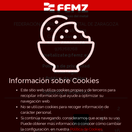
FEDERACIÓN EMPRESAS DEL METAL DE ZARAGOZA
Horario: 8 a 15 horas
Calle Santander 36
50010 ZARAGOZA
976768768
metalizate@femz.es
Política de privacidad
Aviso legal
Política de cookies
Información sobre Cookies
Este sitio web utiliza cookies propias y de terceros para
Agenda y eventos
recopilar información que ayude a optimizar su
navegación web.
No se utilizan cookies para recoger información de
1
2
carácter personal.
Si continúa navegando, consideramos que acepta su uso.
3
4
5
6
7
8
9
Puede obtener más información o conocer cómo cambiar
la configuración, en nuestra
Política de Cookies
.
10
11
12
13
14
15
16