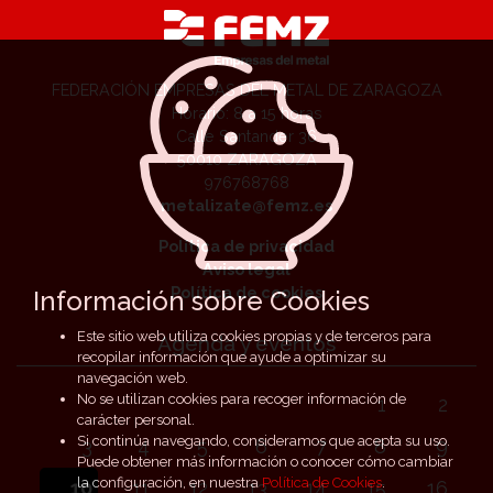
FEDERACIÓN EMPRESAS DEL METAL DE ZARAGOZA
Horario: 8 a 15 horas
Calle Santander 36
50010 ZARAGOZA
976768768
metalizate@femz.es
Política de privacidad
Aviso legal
Política de cookies
Información sobre Cookies
Este sitio web utiliza cookies propias y de terceros para
Agenda y eventos
recopilar información que ayude a optimizar su
navegación web.
No se utilizan cookies para recoger información de
1
2
carácter personal.
Si continúa navegando, consideramos que acepta su uso.
3
4
5
6
7
8
9
Puede obtener más información o conocer cómo cambiar
la configuración, en nuestra
Política de Cookies
.
10
11
12
13
14
15
16