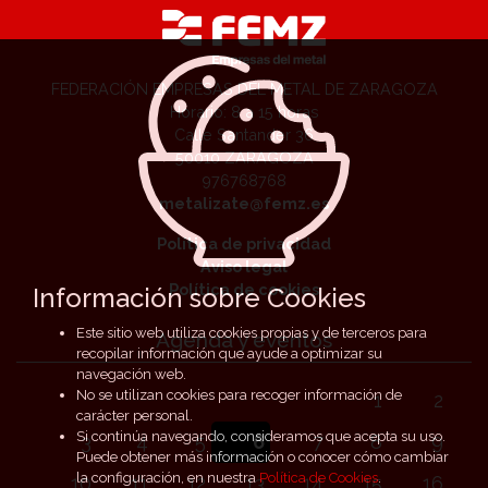
FEDERACIÓN EMPRESAS DEL METAL DE ZARAGOZA
Horario: 8 a 15 horas
Calle Santander 36
50010 ZARAGOZA
976768768
metalizate@femz.es
Política de privacidad
Aviso legal
Política de cookies
Información sobre Cookies
Este sitio web utiliza cookies propias y de terceros para
Agenda y eventos
recopilar información que ayude a optimizar su
navegación web.
No se utilizan cookies para recoger información de
1
2
carácter personal.
Si continúa navegando, consideramos que acepta su uso.
3
4
5
6
7
8
9
Puede obtener más información o conocer cómo cambiar
la configuración, en nuestra
Política de Cookies
.
10
11
12
13
14
15
16