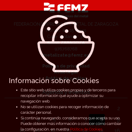
FEDERACIÓN EMPRESAS DEL METAL DE ZARAGOZA
Horario: 8 a 15 horas
Calle Santander 36
50010 ZARAGOZA
976768768
metalizate@femz.es
Política de privacidad
Aviso legal
Política de cookies
Información sobre Cookies
Este sitio web utiliza cookies propias y de terceros para
Agenda y eventos
recopilar información que ayude a optimizar su
navegación web.
No se utilizan cookies para recoger información de
1
2
carácter personal.
Si continúa navegando, consideramos que acepta su uso.
3
4
5
6
7
8
9
Puede obtener más información o conocer cómo cambiar
la configuración, en nuestra
Política de Cookies
.
10
11
12
13
14
15
16