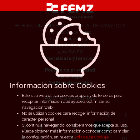
FEDERACIÓN EMPRESAS DEL METAL DE ZARAGOZA
Horario: 8 a 15 horas
Calle Santander 36
50010 ZARAGOZA
976768768
metalizate@femz.es
Política de privacidad
Aviso legal
Política de cookies
Información sobre Cookies
Este sitio web utiliza cookies propias y de terceros para
Agenda y eventos
recopilar información que ayude a optimizar su
navegación web.
No se utilizan cookies para recoger información de
1
2
carácter personal.
Si continúa navegando, consideramos que acepta su uso.
3
4
5
6
7
8
9
Puede obtener más información o conocer cómo cambiar
la configuración, en nuestra
Política de Cookies
.
10
11
12
13
14
15
16