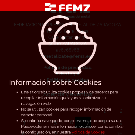
FEDERACIÓN EMPRESAS DEL METAL DE ZARAGOZA
Horario: 8 a 15 horas
Calle Santander 36
50010 ZARAGOZA
976768768
metalizate@femz.es
Política de privacidad
Aviso legal
Política de cookies
Información sobre Cookies
Este sitio web utiliza cookies propias y de terceros para
Agenda y eventos
recopilar información que ayude a optimizar su
navegación web.
No se utilizan cookies para recoger información de
1
2
carácter personal.
Si continúa navegando, consideramos que acepta su uso.
3
4
5
6
7
8
9
Puede obtener más información o conocer cómo cambiar
la configuración, en nuestra
Política de Cookies
.
10
11
12
13
14
15
16