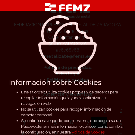
FEDERACIÓN EMPRESAS DEL METAL DE ZARAGOZA
Horario: 8 a 15 horas
Calle Santander 36
50010 ZARAGOZA
976768768
metalizate@femz.es
Política de privacidad
Aviso legal
Política de cookies
Información sobre Cookies
Este sitio web utiliza cookies propias y de terceros para
Agenda y eventos
recopilar información que ayude a optimizar su
navegación web.
No se utilizan cookies para recoger información de
1
2
carácter personal.
Si continúa navegando, consideramos que acepta su uso.
3
4
5
6
7
8
9
Puede obtener más información o conocer cómo cambiar
la configuración, en nuestra
Política de Cookies
.
10
11
12
13
14
15
16