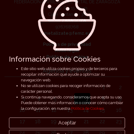
FEDERACIÓN EMPRESAS DEL METAL DE ZARAGOZA
Horario: 8 a 15 horas
Calle Santander 36
50010 ZARAGOZA
976768768
metalizate@femz.es
Política de privacidad
Aviso legal
Política de cookies
Información sobre Cookies
Este sitio web utiliza cookies propias y de terceros para
Agenda y eventos
recopilar información que ayude a optimizar su
navegación web.
No se utilizan cookies para recoger información de
1
2
carácter personal.
Si continúa navegando, consideramos que acepta su uso.
3
4
5
6
7
8
9
Puede obtener más información o conocer cómo cambiar
la configuración, en nuestra
Política de Cookies
.
10
11
12
13
14
15
16
17
18
19
20
21
22
23
Aceptar
24
25
26
27
28
29
30