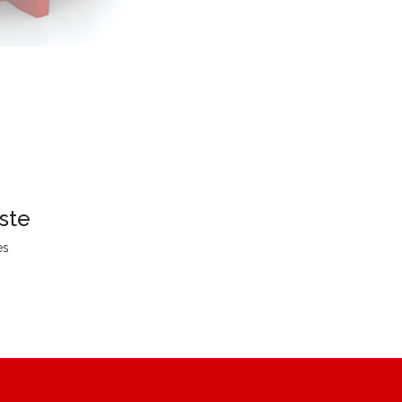
ste
es