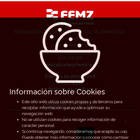
FEDERACIÓN EMPRESAS DEL METAL DE ZARAGOZA
Horario: 8 a 15 horas
Calle Santander 36
50010 ZARAGOZA
976768768
metalizate@femz.es
Política de privacidad
Aviso legal
Política de cookies
Información sobre Cookies
Este sitio web utiliza cookies propias y de terceros para
Agenda y eventos
recopilar información que ayude a optimizar su
navegación web.
No se utilizan cookies para recoger información de
1
2
carácter personal.
Si continúa navegando, consideramos que acepta su uso.
3
4
5
6
7
8
9
Puede obtener más información o conocer cómo cambiar