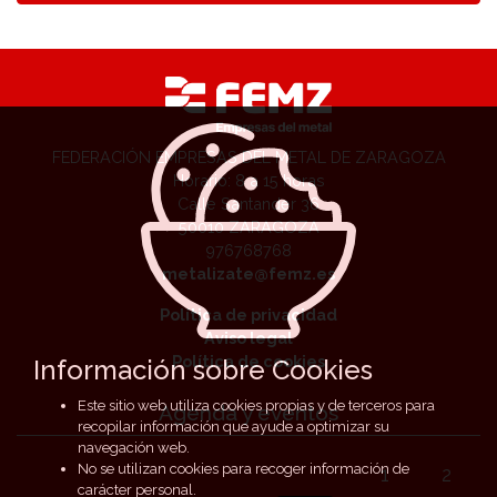
FEDERACIÓN EMPRESAS DEL METAL DE ZARAGOZA
Horario: 8 a 15 horas
Calle Santander 36
50010 ZARAGOZA
976768768
metalizate@femz.es
Política de privacidad
Aviso legal
Política de cookies
Información sobre Cookies
Este sitio web utiliza cookies propias y de terceros para
Agenda y eventos
recopilar información que ayude a optimizar su
navegación web.
No se utilizan cookies para recoger información de
1
2
carácter personal.