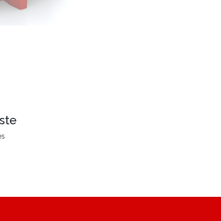
ste
es