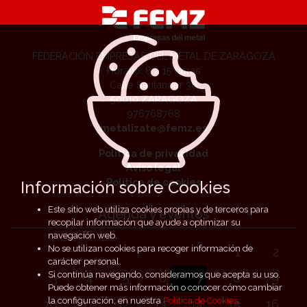
FEDERACIÓN EMPRESAS DEL METAL DE ZARAGOZA
Horario: 8 a 15 horas
Calle Santander 36
50010 ZARAGOZA
976768768
metalizate@femz.es
Política de privacidad
Aviso legal
Política de cookies
Información sobre Cookies
Este sitio web utiliza cookies propias y de terceros para
Agenda y eventos
recopilar información que ayude a optimizar su
navegación web.
No se utilizan cookies para recoger información de
1
2
carácter personal.
Si continúa navegando, consideramos que acepta su uso.
3
4
5
6
7
8
9
Puede obtener más información o conocer cómo cambiar
la configuración, en nuestra
Política de Cookies
.
10
11
12
13
14
15
16