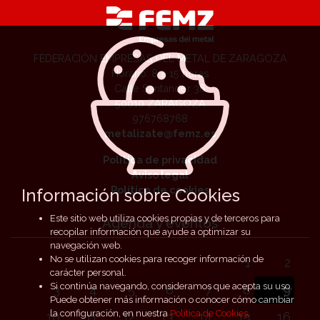
FEDERACIÓN EMPRESAS DEL METAL DE ZARAGOZA
Horario: 8 a 15 horas
Calle Santander 36
50010 ZARAGOZA
976768768
metalizate@femz.es
Política de privacidad
Aviso legal
Política de cookies
Información sobre Cookies
Este sitio web utiliza cookies propias y de terceros para
Agenda y eventos
recopilar información que ayude a optimizar su
navegación web.
No se utilizan cookies para recoger información de
1
2
carácter personal.
Si continúa navegando, consideramos que acepta su uso.
3
4
5
6
7
8
9
Puede obtener más información o conocer cómo cambiar
la configuración, en nuestra
Política de Cookies
.
10
11
12
13
14
15
16