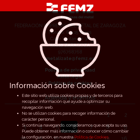
FEDERACIÓN EMPRESAS DEL METAL DE ZARAGOZA
Horario: 8 a 15 horas
Calle Santander 36
50010 ZARAGOZA
976768768
metalizate@femz.es
Política de privacidad
Aviso legal
Política de cookies
Información sobre Cookies
Este sitio web utiliza cookies propias y de terceros para
Agenda y eventos
recopilar información que ayude a optimizar su
navegación web.
No se utilizan cookies para recoger información de
1
2
carácter personal.
Si continúa navegando, consideramos que acepta su uso.
3
4
5
6
7
8
9
Puede obtener más información o conocer cómo cambiar
la configuración, en nuestra
Política de Cookies
.
10
11
12
13
14
15
16