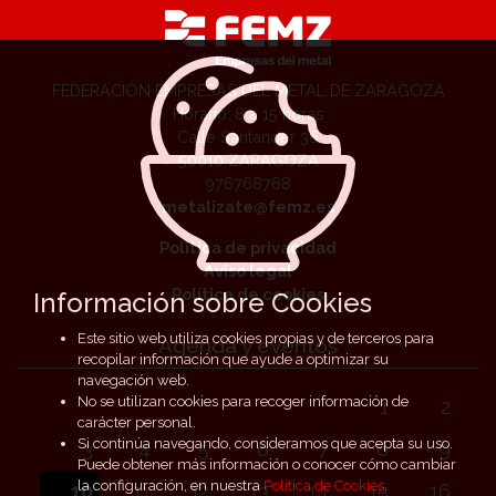
FEDERACIÓN EMPRESAS DEL METAL DE ZARAGOZA
Horario: 8 a 15 horas
Calle Santander 36
50010 ZARAGOZA
976768768
metalizate@femz.es
Política de privacidad
Aviso legal
Política de cookies
Información sobre Cookies
Este sitio web utiliza cookies propias y de terceros para
Agenda y eventos
recopilar información que ayude a optimizar su
navegación web.
No se utilizan cookies para recoger información de
1
2
carácter personal.
Si continúa navegando, consideramos que acepta su uso.
3
4
5
6
7
8
9
Puede obtener más información o conocer cómo cambiar
la configuración, en nuestra
Política de Cookies
.
10
11
12
13
14
15
16