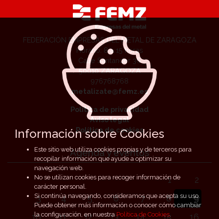
FEDERACIÓN EMPRESAS DEL METAL DE ZARAGOZA
Horario: 8 a 15 horas
Calle Santander 36
50010 ZARAGOZA
976768768
metalizate@femz.es
Política de privacidad
Aviso legal
Política de cookies
Información sobre Cookies
Este sitio web utiliza cookies propias y de terceros para
Agenda y eventos
recopilar información que ayude a optimizar su
navegación web.
No se utilizan cookies para recoger información de
1
2
carácter personal.
Si continúa navegando, consideramos que acepta su uso.
3
4
5
6
7
8
9
Puede obtener más información o conocer cómo cambiar
la configuración, en nuestra
Política de Cookies
.
10
11
12
13
14
15
16