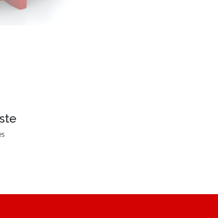
ste
es